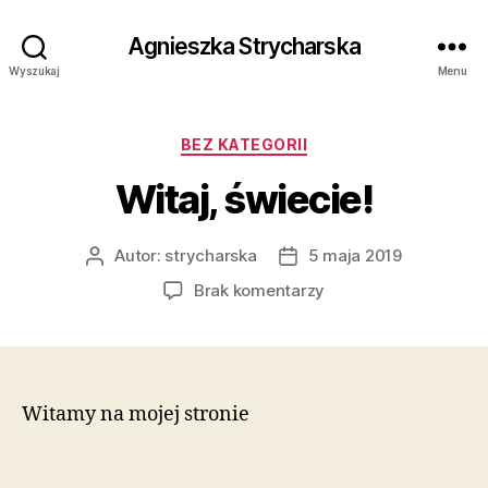
Agnieszka Strycharska
Wyszukaj
Menu
Kategorie
BEZ KATEGORII
Witaj, świecie!
Autor:
strycharska
5 maja 2019
Autor
Data
wpisu
wpisu
do
Brak komentarzy
Witaj,
świecie!
Witamy na mojej stronie